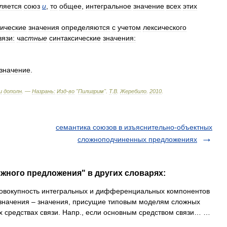
ляется
союз
и
,
то
общее
,
интегральное
значение
всех
этих
сические
значения
определяются
с
учетом
лексического
вязи:
частные
синтаксические
значения:
значение
.
и
дополн
. —
Назрань:
Изд
-
во
"
Пилигрим
"
.
Т
.
В
.
Жеребило
.
2010
.
семантика союзов в изъяснительно-объектных
сложноподчиненных предложениях
ожного предложения" в других словарях:
окупность интегральных и дифференциальных компонентов
значения – значения, присущие типовым моделям сложных
 средствах связи. Напр., если основным средством связи… …