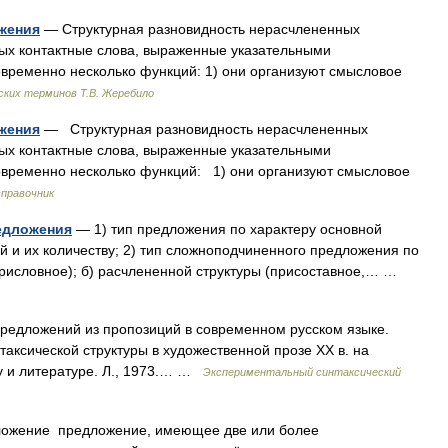
жения
— Структурная разновидность нерасчлененных
ых контактные слова, выраженные указательными
ременно несколько функций: 1) они организуют смысловое
ских терминов Т.В. Жеребило
жения
— Структурная разновидность нерасчлененных
ых контактные слова, выраженные указательными
временно несколько функций: 1) они организуют смысловое
справочник
едложения
— 1) тип предложения по характеру основной
й и их количеству; 2) тип сложноподчиненного предложения по
(присловное); б) расчлененной структуры (присоставное,… …
едложений из пропозиций в современном русском языке.
таксической структуры в художественной прозе XX в. на
ыку и литературе. Л., 1973.… …
Экспериментальный синтаксический
ожение предложение, имеющее две или более